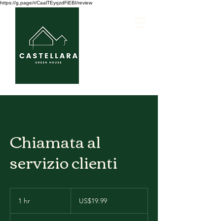
https://g.page/r/CaalTEyqzdFiEBI/review
Chiamata al
servizio clienti
19.99
US
1 hr
1
US$19.99
dollars
h